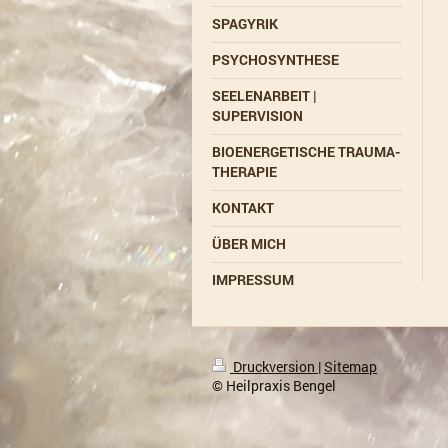
SPAGYRIK
PSYCHOSYNTHESE
SEELENARBEIT |
SUPERVISION
BIOENERGETISCHE TRAUMA-
THERAPIE
KONTAKT
ÜBER MICH
IMPRESSUM
Druckversion
|
Sitemap
© Heilpraxis Bengel